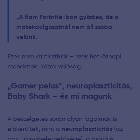
„A fiam Fortnite-ban győztes, de a
matekdolgozatnál nem áll szóba
velünk.
Ezek nem statisztikák – ezek hétköznapi
mondatok. Közös valóság.
„Gamer pelus”, neuroplaszticitás,
Baby Shark – és mi magunk
A beszélgetés során olyan fogalmak is
neuroplaszticitás
előkerültek, mint a
(az
agy újrakábelezhetősége), a digitális