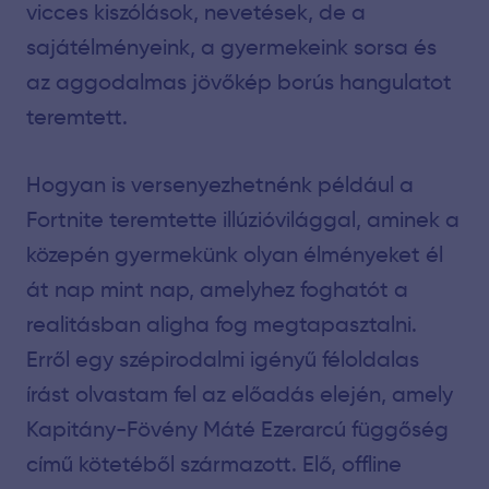
vicces kiszólások, nevetések, de a
sajátélményeink, a gyermekeink sorsa és
az aggodalmas jövőkép borús hangulatot
teremtett.
Hogyan is versenyezhetnénk például a
Fortnite teremtette illúzióvilággal, aminek a
közepén gyermekünk olyan élményeket él
át nap mint nap, amelyhez foghatót a
realitásban aligha fog megtapasztalni.
Erről egy szépirodalmi igényű féloldalas
írást olvastam fel az előadás elején, amely
Kapitány-Fövény Máté Ezerarcú függőség
című kötetéből származott. Elő, offline