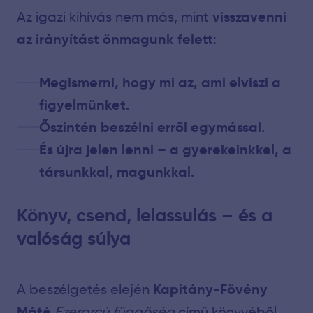
visszavenni
Az igazi kihívás nem más, mint
az irányítást önmagunk felett
:
Megismerni, hogy mi az, ami elviszi a
figyelmünket.
Őszintén beszélni erről egymással.
És újra jelen lenni – a gyerekeinkkel, a
társunkkal, magunkkal.
Könyv, csend, lelassulás – és a
valóság súlya
Kapitány-Fövény
A beszélgetés elején
Máté
Ezerarcú függőség
című könyvéből