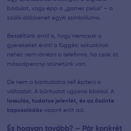
bódulat, vagy épp a „gamer pelus” – a
szülői döbbenet egyik szimbóluma.
Beszéltünk arról is, hogy nemcsak a
gyerekeket érinti a függés: sokunknak
nehéz
nem
ránézni a telefonra, ha csak öt
másodpercnyi szünetünk van.
De nem a bűntudatra kell építeni a
változást. A bűntudat ugyanis blokkol. A
lassulás, tudatos jelenlét, és az őszinte
kapcsolódás
viszont erőt ad.
És hogyan tovább? – Pár konkrét