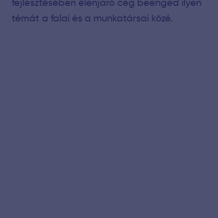
fejlesztésében élenjáró cég beenged ilyen
témát a falai és a munkatársai közé.