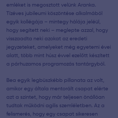
emléket is megosztott velünk Aranka.
Tízéves jubileumi köszöntése alkalmából
egyik kollégája – mintegy hálája jeléül,
hogy segített neki – meglepte azzal, hogy
visszaadta neki azokat az eredeti
jegyzeteket, amelyeket még egyetemi évei
alatt, több mint húsz évvel ezelőtt készített
a párhuzamos programozás tantárgyból.
Bea egyik legbüszkébb pillanata az volt,
amikor egy általa mentorált csapat elérte
azt a szintet, hogy már teljesen önállóan
tudtak működni agilis szemléletben. Az a
felismerés, hogy egy csapat sikeresen